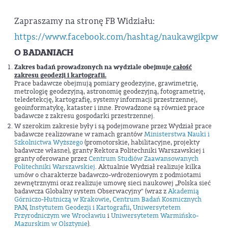
Zapraszamy na stronę FB Widziału:
https://www.facebook.com/hashtag/naukawgikpw
O BADANIACH
Zakres badań prowadzonych na wydziale obejmuje
całość
zakresu geodezji i kartografii.
Prace badawcze obejmują pomiary geodezyjne, grawimetrię,
metrologię geodezyjną, astronomię geodezyjną, fotogrametrię,
teledetekcję, kartografię, systemy informacji przestrzennej,
geoinformatykę, kataster i inne. Prowadzone są również prace
badawcze z zakresu gospodarki przestrzennej.
W szerokim zakresie były i są podejmowane przez Wydział prace
badawcze realizowane w ramach grantów
Ministerstwa Nauki i
Szkolnictwa Wyższego
(promotorskie, habilitacyjne, projekty
badawcze własne), granty Rektora Politechniki Warszawskiej i
granty oferowane przez
Centrum Studiów Zaawansowanych
Politechniki Warszawskiej
. Aktualnie Wydział realizuje kilka
umów o charakterze badawczo-wdrożeniowym z podmiotami
zewnętrznymi oraz realizuje umowę sieci naukowej „Polska sieć
badawcza Globalny system Obserwacyjny" (wraz z
Akademią
Górniczo-Hutniczą w Krakowie
,
Centrum Badań Kosmicznych
PAN
,
Instytutem Geodezji i Kartografii
,
Uniwersytetem
Przyrodniczym we Wrocławiu
i
Uniwersytetem Warmińsko-
Mazurskim w Olsztynie
).