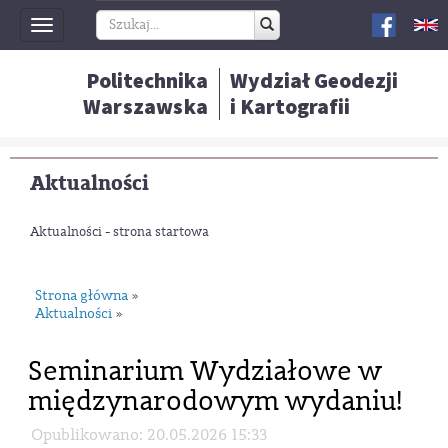
Toggle
navigation
Politechnika
Wydział Geodezji
Warszawska
i Kartografii
Aktualności
Aktualności - strona startowa
Strona główna
»
Aktualności
»
Seminarium Wydziałowe w
międzynarodowym wydaniu!
Opublikowano: 20.05.2026 15:33