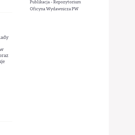
Publikacja - Repozytorium
Oficyna Wydawnicza PW
Rady
ów
oraz
uje