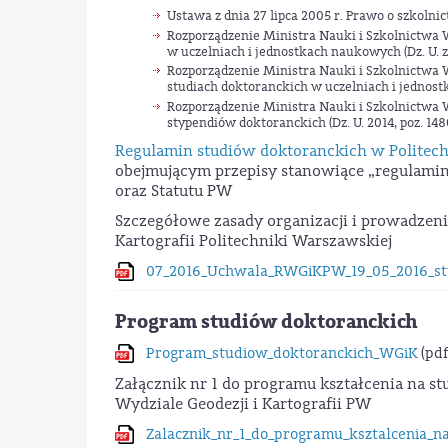
Ustawa z dnia 27 lipca 2005 r. Prawo o szkolnict
Rozporządzenie Ministra Nauki i Szkolnictwa W
w uczelniach i jednostkach naukowych (Dz. U. z 2
Rozporządzenie Ministra Nauki i Szkolnictwa Wy
studiach doktoranckich w uczelniach i jednostka
Rozporządzenie Ministra Nauki i Szkolnictwa W
stypendiów doktoranckich (Dz. U. 2014, poz. 1480
Regulamin studiów doktoranckich w Politec
obejmującym przepisy stanowiące „regulamin
oraz Statutu PW
Szczegółowe zasady organizacji i prowadzeni
Kartografii Politechniki Warszawskiej
07_2016_Uchwala_RWGiKPW_19_05_2016_stu
Program studiów doktoranckich
Program_studiow_doktoranckich_WGiK
(pdf
Załącznik nr 1 do programu kształcenia na s
Wydziale Geodezji i Kartografii PW
Zalacznik_nr_1_do_programu_ksztalcenia_na