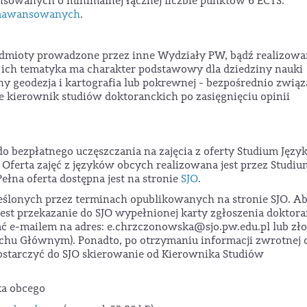
sowanych o minimalnej łącznej liczbie punktów 6 ECTS.
Zaawansowanych
.
edmioty prowadzone przez inne Wydziały PW, bądź realizow
li ich tematyka ma charakter podstawowy dla dziedziny nauki
ny geodezja i kartografia lub pokrewnej - bezpośrednio związ
e kierownik studiów doktoranckich po zasięgnięciu opinii
 bezpłatnego uczęszczania na zajęcia z oferty Studium Jęz
ferta zajęć z języków obcych realizowana jest przez Studiu
łna oferta dostępna jest na stronie
SJO
.
kreślonych przez terminach opublikowanych na stronie SJO. A
jest przekazanie do SJO wypełnionej karty zgłoszenia doktora
łać e-mailem na adres: e.chrzczonowska@sjo.pw.edu.pl lub zł
achu Głównym). Ponadto, po otrzymaniu informacji zwrotnej 
dostarczyć do SJO skierowanie od Kierownika Studiów
ka obcego