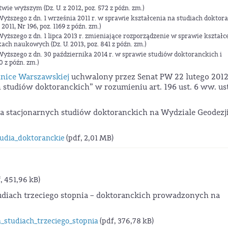
wie wyższym (Dz. U. z 2012, poz. 572 z późn. zm.)
yższego z dn. 1 września 2011 r. w sprawie kształcenia na studiach doktor
011, Nr 196, poz. 1169 z późn. zm.)
ższego z dn. 1 lipca 2013 r. zmieniające rozporządzenie w sprawie kształc
ch naukowych (Dz. U. 2013, poz. 841 z późn. zm.)
yższego z dn. 30 października 2014 r. w sprawie studiów doktoranckich i
 z późn. zm.)
hnice Warszawskiej
uchwalony przez Senat PW 22 lutego 2012 
 studiów doktoranckich” w rozumieniu art. 196 ust. 6 ww. u
a stacjonarnych studiów doktoranckich na Wydziale Geodezji
dia_doktoranckie
(pdf, 2,01 MB)
, 451,96 kB)
tudiach trzeciego stopnia – doktoranckich prowadzonych na
_studiach_trzeciego_stopnia
(pdf, 376,78 kB)