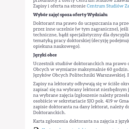
przedmioty z oferty Centrum Studiów Zaawan
Zapisy i oferta na stronie
Centrum Studiów 
Wybór zajęć spoza oferty Wydziału
Doktorant ma prawo do uczęszczania na prz
przez inne uczelnie (w tym zagraniczne), jeś
techniczne, bądź specjalistyczny dla dyscypli
tematyką pracy doktorskiej (decyzję podejmuj
opiekuna naukowego).
Języki obce
Uczestnik studiów doktoranckich ma prawo do
Obcych w wymiarze maksymalnie 60 godzin. O
Języków Obcych Politechniki Warszawskiej. Pe
Zapisy na lektoraty odbywają się w ściśle o
zapisać się na wybrany lektorat niezbędnym 
na wybrane zajęcia (zgłoszenie należy przes
osobiście w sekretariacie SJO pok. 419 w Gm
zapisie doktoranta na dany lektorat, należy 
Doktoranckich.
Karta zgłoszenia doktoranta na zajęcia z języ