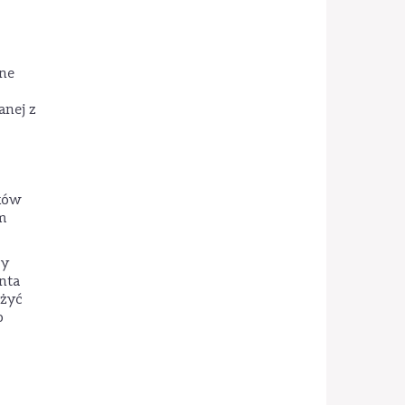
ane
anej z
yków
m
by
nta
ożyć
o