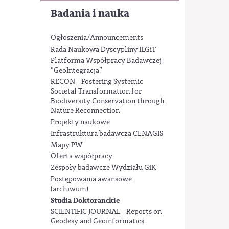
Badania i nauka
Ogłoszenia/Announcements
Rada Naukowa Dyscypliny ILGiT
Platforma Współpracy Badawczej
“GeoIntegracja”
RECON - Fostering Systemic
Societal Transformation for
Biodiversity Conservation through
Nature Reconnection
Projekty naukowe
Infrastruktura badawcza CENAGIS
Mapy PW
Oferta współpracy
Zespoły badawcze Wydziału GiK
Postępowania awansowe
(archiwum)
Studia Doktoranckie
SCIENTIFIC JOURNAL - Reports on
Geodesy and Geoinformatics