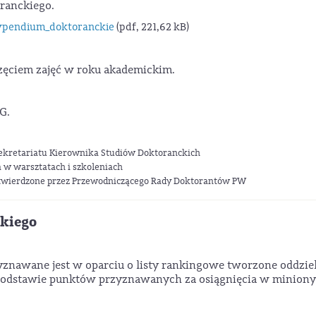
oranckiego.
ypendium_doktoranckie
(pdf, 221,62 kB)
częciem zajęć w roku akademickim.
G.
sekretariatu Kierownika Studiów Doktoranckich
a w warsztatach i szkoleniach
otwierdzone przez Przewodniczącego Rady Doktorantów PW
kiego
znawane jest w oparciu o listy rankingowe tworzone oddzie
 podstawie punktów przyznawanych za osiągnięcia w minion