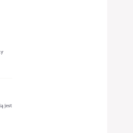
ny
ą jest