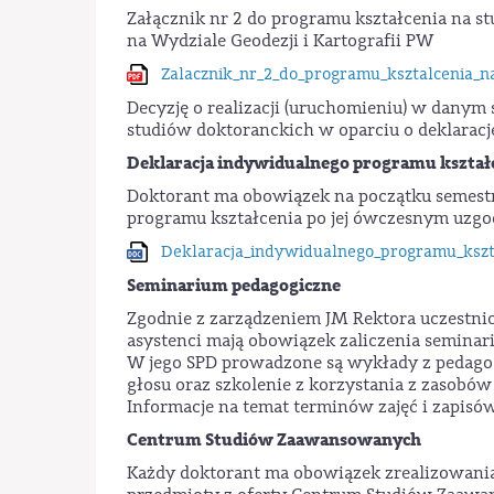
Załącznik nr 2 do programu kształcenia na s
na Wydziale Geodezji i Kartografii PW
Zalacznik_nr_2_do_programu_ksztalcenia_na
Decyzję o realizacji (uruchomieniu) w dany
studiów doktoranckich w oparciu o deklarac
Deklaracja indywidualnego programu kształ
Doktorant ma obowiązek na początku semest
programu kształcenia po jej ówczesnym uzg
Deklaracja_indywidualnego_programu_kszt
Seminarium pedagogiczne
Zgodnie z zarządzeniem JM Rektora uczestni
asystenci mają obowiązek zaliczenia semina
W jego SPD prowadzone są wykłady z pedagogik
głosu oraz szkolenie z korzystania z zasobó
Informacje na temat terminów zajęć i zapisów
Centrum Studiów Zaawansowanych
Każdy doktorant ma obowiązek zrealizowania