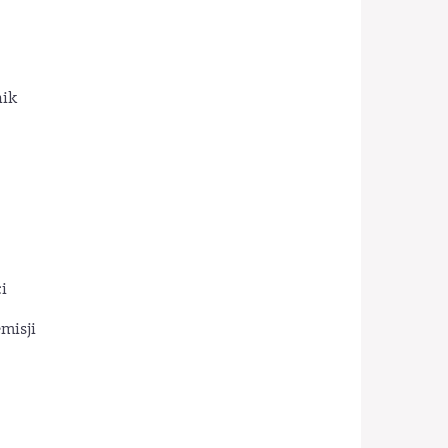
nik
i
misji