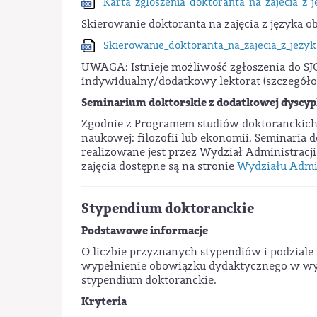
Karta_zgloszenia_doktoranta_na_zajecia_z_
Skierowanie doktoranta na zajęcia z języka 
Skierowanie_doktoranta_na_zajecia_z_jezy
UWAGA: Istnieje możliwość zgłoszenia do SJ
indywidualny/dodatkowy lektorat (szczegółow
Seminarium doktorskie z dodatkowej dyscyp
Zgodnie z Programem studiów doktoranckich 
naukowej: filozofii lub ekonomii. Seminari
realizowane jest przez Wydział Administracj
zajęcia dostępne są na stronie
Wydziału Admin
Stypendium doktoranckie
Podstawowe informacje
O liczbie przyznanych stypendiów i podziale 
wypełnienie obowiązku dydaktycznego w wy
stypendium doktoranckie.
Kryteria