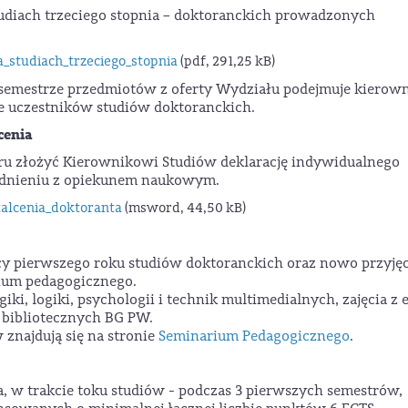
tudiach trzeciego stopnia – doktoranckich prowadzonych
_studiach_trzeciego_stopnia
(pdf, 291,25 kB)
m semestrze przedmiotów z oferty Wydziału podejmuje kierow
je uczestników studiów doktoranckich.
cenia
ru złożyć Kierownikowi Studiów deklarację indywidualnego
odnieniu z opiekunem naukowym.
alcenia_doktoranta
(msword, 44,50 kB)
cy pierwszego roku studiów doktoranckich oraz nowo przyjęc
rium pedagogicznego.
i, logiki, psychologii i technik multimedialnych, zajęcia z e
w bibliotecznych BG PW.
 znajdują się na stronie
Seminarium Pedagogicznego
.
, w trakcie toku studiów - podczas 3 pierwszych semestrów,