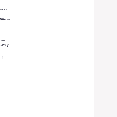
anckich
enia na
r.,
stawy
 i