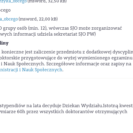
jezyka_obcego
(msword, 32,50 kB)
obcego
ka_obcego
(msword, 22,00 kB)
O grupy osób (min. 12), wówczas SJO może zorganizować
ych informacji udziela sekretariat SJO PW)
liny
konieczne jest zaliczenie przedmiotu z dodatkowej dyscypli
a doktorskie przygotowujące do wyżej wymienionego egzaminu
i i Nauk Społecznych. Szczegółowe informacje oraz zapisy na
istracji i Nauk Społecznych
.
stypendiów na lata decyduje Dziekan Wydziału.Istotną kwesti
miarze 60h przez wszystkich doktorantów otrzymujących