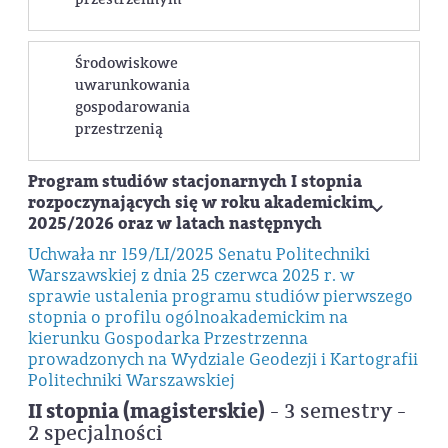
Środowiskowe
Urbanistyka w planowaniu przestrzennym
uwarunkowania
Istotą specjalności jest teoretyczne i praktyczne
gospodarowania
przygotowanie studentów do pracy projektowej
przestrzenią
w zawodzie urbanisty. Przygotowuje do
prowadzenia analiz przestrzennych niezbędnych
Program studiów stacjonarnych I stopnia
do planowania rozwoju lokalnego, sporządzania
rozpoczynających się w roku akademickim
Środowiskowe uwarunkowania
dokumentów i opracowań planistycznych na
2025/2026 oraz w latach następnych
gospodarowania przestrzenią
różnych szczeblach, planowania koncepcji
Uchwała nr 159/LI/2025 Senatu Politechniki
Istotą specjalności jest teoretyczne i praktyczne
rozwoju przestrzennego terenów o różnych
Warszawskiej z dnia 25 czerwca 2025 r. w
przygotowanie studentów do oceny
funkcjach, tworzenia wizualizacji 3D oraz
sprawie ustalenia programu studiów pierwszego
uwarunkowań przyrodniczych, kulturowych,
projektowania z wykorzystaniem
stopnia o profilu ogólnoakademickim na
społecznych i ekonomicznych w wyznaczaniu
współczesnych technologii komputerowych
kierunku Gospodarka Przestrzenna
kierunków zagospodarowania przestrzennego
CAD i GIS.
prowadzonych na Wydziale Geodezji i Kartografii
obszarów wiejskich i miejskich zgodnie z
Studenci nabywają umiejętności projektowania
Politechniki Warszawskiej
założeniami rozwoju zrównoważonego.
odręcznego, wykonywania makiet oraz
II stopnia (magisterskie)
- 3 semestry -
Prace projektowe, wykonywane z
opracowań graficznych będących warsztatem
2 specjalności
wykorzystaniem nowoczesnych technologii
pracy architektów i urbanistów. Studenci