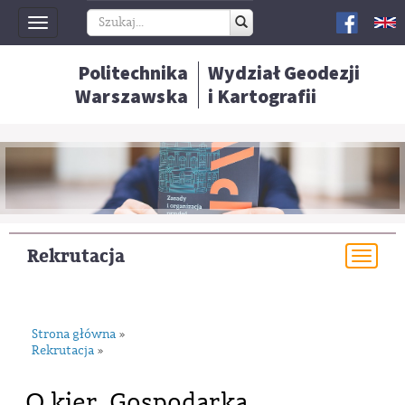
Toggle
navigation
Politechnika
Wydział Geodezji
Warszawska
i Kartografii
Rekrutacja
Togg
navi
Strona główna
»
Rekrutacja
»
O kier. Gospodarka