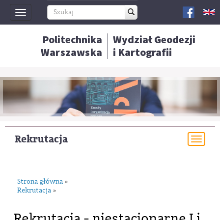
Toggle
navigation
Politechnika
Wydział Geodezji
Warszawska
i Kartografii
Rekrutacja
Togg
navi
Strona główna
»
Rekrutacja
»
Rekrutacja - niestacjonarne I i