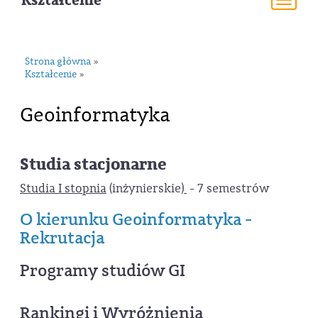
Kształcenie
Togg
navi
Strona główna
»
Kształcenie
»
Geoinformatyka
Studia stacjonarne
Studia I stopnia
(inżynierskie)
- 7 semestrów
O kierunku Geoinformatyka -
Rekrutacja
Programy studiów GI
Rankingi i Wyróżnienia