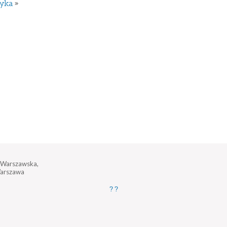
yka
»
a Warszawska,
arszawa
?
?