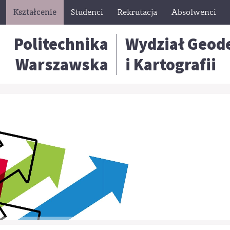
Kształcenie
Studenci
Rekrutacja
Absolwenci
Politechnika
Wydział Geode
Warszawska
i Kartografii