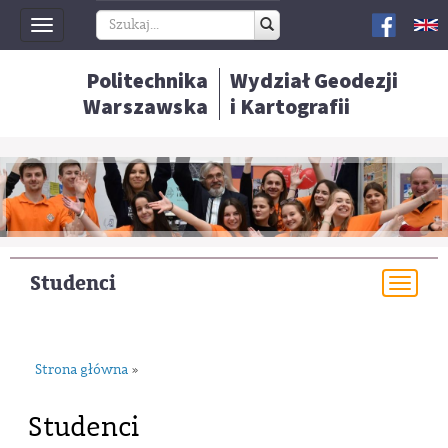
Toggle
navigation
Politechnika
Wydział Geodezji
Warszawska
i Kartografii
Studenci
Togg
navi
Strona główna
»
Studenci