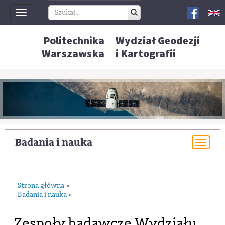
Toggle
navigation
Politechnika
Wydział Geodezji
Warszawska
i Kartografii
Badania i nauka
Togg
navi
Strona główna
»
Badania i nauka
»
Zespoły badawcze Wydziału