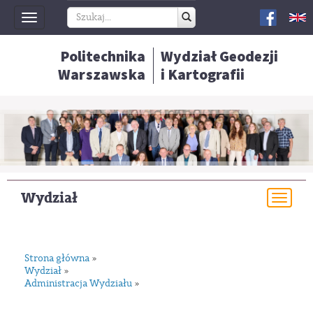
Toggle
navigation
Politechnika
Wydział Geodezji
Warszawska
i Kartografii
Wydział
Togg
navi
Strona główna
»
Wydział
»
Administracja Wydziału
»